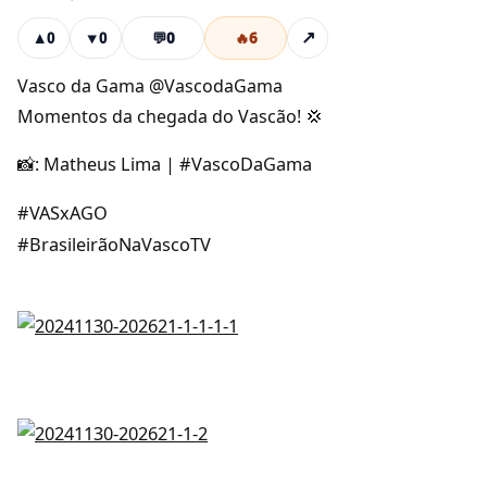
💬
0
🔥
6
↗
▲
0
▼
0
Vasco da Gama @VascodaGama
Momentos da chegada do Vascão! 💢
📸: Matheus Lima | #VascoDaGama
#VASxAGO
#BrasileirãoNaVascoTV