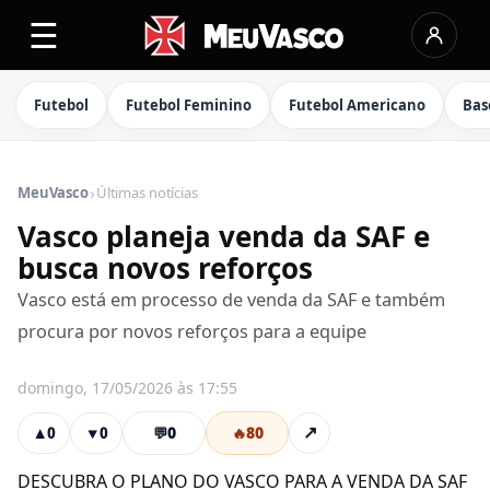
☰
Futebol
Futebol Feminino
Futebol Americano
Bas
›
MeuVasco
Últimas notícias
Vasco planeja venda da SAF e
busca novos reforços
Vasco está em processo de venda da SAF e também
procura por novos reforços para a equipe
domingo, 17/05/2026 às 17:55
💬
0
🔥
80
↗
▲
0
▼
0
DESCUBRA O PLANO DO VASCO PARA A VENDA DA SAF