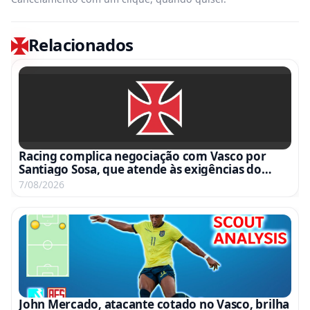
Relacionados
Racing complica negociação com Vasco por
Santiago Sosa, que atende às exigências do
clube argentino
7/08/2026
John Mercado, atacante cotado no Vasco, brilha