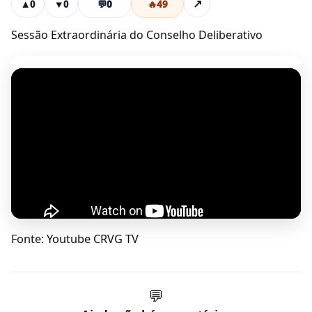
💬
0
🔥
49
↗
▲
0
▼
0
Sessão Extraordinária do Conselho Deliberativo
Fonte: Youtube CRVG TV
💬