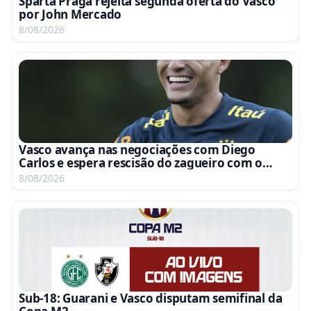
Sparta Praga rejeita segunda oferta do Vasco
por John Mercado
8/08/2026
Vasco avança nas negociações com Diego
Carlos e espera rescisão do zagueiro com o
Fenerbahce
8/08/2026
Sub-18: Guarani e Vasco disputam semifinal da