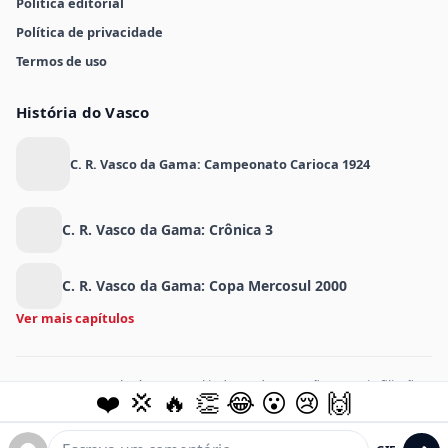
Política editorial
Política de privacidade
Termos de uso
História do Vasco
C. R. Vasco da Gama: Campeonato Carioca 1924
C. R. Vasco da Gama: Crônica 3
C. R. Vasco da Gama: Copa Mercosul 2000
Ver mais capítulos
MeuVasco.com.br é um portal independente e não possui afiliação
❤️
💢
🔥
👏
😂
😮
😢
🙌
oficial com o Club de Regatas Vasco da Gama.
© 2026 Assis Media Holdings LLC. Todos os direitos reservados.