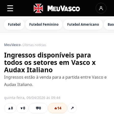
☰
Futebol
Futebol Feminino
Futebol Americano
Bas
›
MeuVasco
Últimas notícias
Ingressos disponíveis para
todos os setores em Vasco x
Audax Italiano
Ingressos estão à venda para a partida entre Vasco e
Audax Italiano.
quinta-feira, 09/04/2026 às 09:44
💬
0
🔥
14
↗
▲
0
▼
0