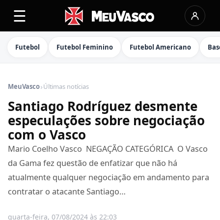
☰
Futebol
Futebol Feminino
Futebol Americano
Bas
›
MeuVasco
Últimas notícias
Santiago Rodríguez desmente
especulações sobre negociação
com o Vasco
Mario Coelho Vasco ️ NEGAÇÃO CATEGÓRICA ️ O Vasco
da Gama fez questão de enfatizar que não há
atualmente qualquer negociação em andamento para
contratar o atacante Santiago…
quarta-feira, 07/08/2024 às 22:03