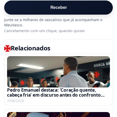
Receber
Cancelamento com um clique, quando quiser.
Relacionados
Pedro Emanuel destaca: ‘Coração quente,
cabeça fria’ em discurso antes do confronto
com o Fluminense
7/08/2026