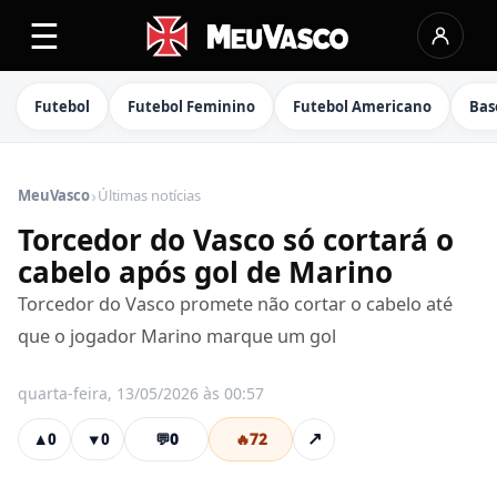
☰
Futebol
Futebol Feminino
Futebol Americano
Bas
›
MeuVasco
Últimas notícias
Torcedor do Vasco só cortará o
cabelo após gol de Marino
Torcedor do Vasco promete não cortar o cabelo até
que o jogador Marino marque um gol
quarta-feira, 13/05/2026 às 00:57
💬
0
🔥
72
↗
▲
0
▼
0