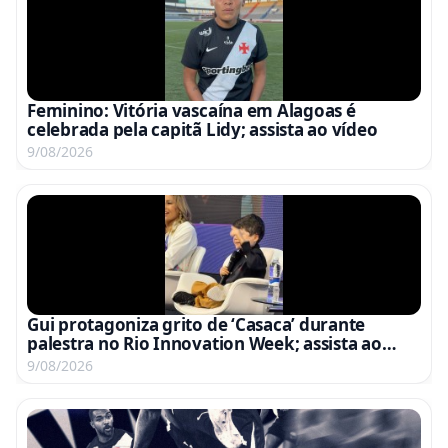
Feminino: Vitória vascaína em Alagoas é
celebrada pela capitã Lidy; assista ao vídeo
9/08/2026
Gui protagoniza grito de ‘Casaca’ durante
palestra no Rio Innovation Week; assista ao
vídeo
9/08/2026