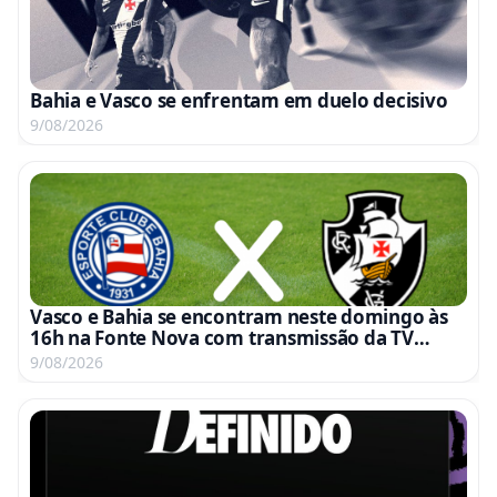
Bahia e Vasco se enfrentam em duelo decisivo
9/08/2026
Vasco e Bahia se encontram neste domingo às
16h na Fonte Nova com transmissão da TV
Globo e Premiere
9/08/2026