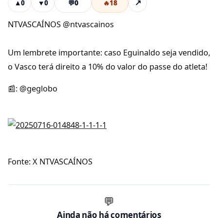
💬
0
🔥
18
↗
▲
0
▼
0
NTVASCAÍNOS @ntvascainos
Um lembrete importante: caso Eguinaldo seja vendido,
o Vasco terá direito a 10% do valor do passe do atleta!
📰: @geglobo
Fonte: X NTVASCAÍNOS
💬
Ainda não há comentários