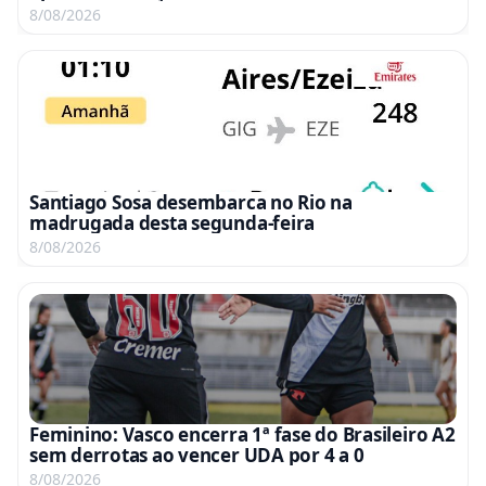
A2
8/08/2026
Santiago Sosa desembarca no Rio na
madrugada desta segunda-feira
8/08/2026
Feminino: Vasco encerra 1ª fase do Brasileiro A2
sem derrotas ao vencer UDA por 4 a 0
8/08/2026