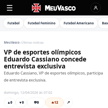
☰
Futebol
Futebol Feminino
Futebol Americano
Bas
›
MeuVasco
Últimas notícias
VP de esportes olímpicos
Eduardo Cassiano concede
entrevista exclusiva
Eduardo Cassiano, VP de esportes olímpicos, participa
de entrevista exclusiva.
domingo, 12/04/2026 às 07:02
💬
0
🔥
12
↗
▲
0
▼
0